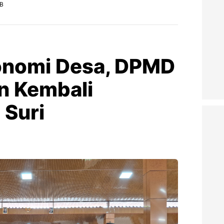
IB
onomi Desa, DPMD
n Kembali
Suri