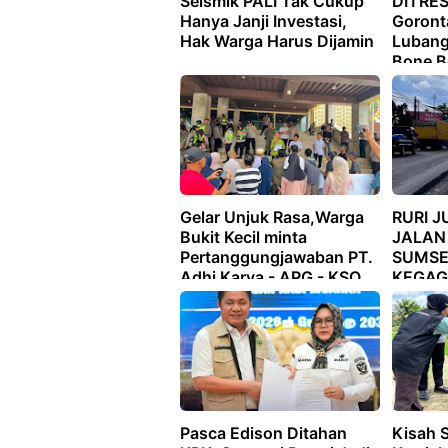
Seismik PALI Tak Cukup
DITRE
Hanya Janji Investasi,
Goronta
Hak Warga Harus Dijamin
Lubang
Bone B
Gelar Unjuk Rasa,Warga
RURI J
Bukit Kecil minta
JALAN
Pertanggungjawaban PT.
SUMSE
Adhi Karya - APG - KSO
KEGAG
Atas Dampak Proyek
WAJIB
Bank Mandiri
Pasca Edison Ditahan
Kisah S