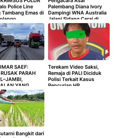
SKRIMSUS POLDA
Pengacara Asal
lo Police Line
Palembang Diana Ivory
 Tambang Emas di
Dampingi WNA Australia
olango
Jalani Sidang Cerai di
Pengadilan Agama
Badung
UMAR SAEF:
Terekam Video Saksi,
 RUSAK PARAH
Remaja di PALI Diciduk
L–JAMBI,
Polisi Terkait Kasus
ALAN YANG
Pencurian HP
 DIAUDIT TUNTAS!
utarni Bangkit dari