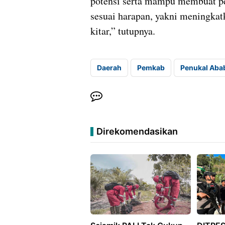
potensi serta mampu membuat pel
sesuai harapan, yakni meningka
kitar,” tutupnya.
Daerah
Pemkab
Penukal Abab
Direkomendasikan