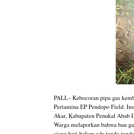
PALI,– Kebocoran pipa gas kemba
Pertamina EP Pendopo Field. Insi
Akar, Kabupaten Penukal Abab L
Warga melaporkan bahwa bau gas
siang hari belum ada tanda-tanda