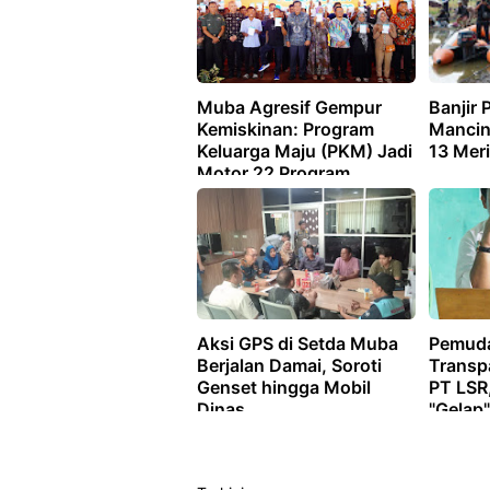
Muba Agresif Gempur
Banjir 
Kemiskinan: Program
Mancin
Keluarga Maju (PKM) Jadi
13 Mer
Motor 22 Program
Unggulan Toha-Rohman
Aksi GPS di Setda Muba
Pemuda
Berjalan Damai, Soroti
Transp
Genset hingga Mobil
PT LSR
Dinas
"Gelap"