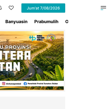
Jum'at
7/08/2026
Banyuasin
Prabumulih
Ogan Ilir
Pagar Al