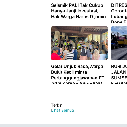
Seismik PALI Tak Cukup
DITRE
Hanya Janji Investasi,
Goronta
Hak Warga Harus Dijamin
Lubang
Bone B
Gelar Unjuk Rasa,Warga
RURI J
Bukit Kecil minta
JALAN
Pertanggungjawaban PT.
SUMSE
Adhi Karya - APG - KSO
KEGAG
Atas Dampak Proyek
WAJIB
Bank Mandiri
Terkini
Lihat Semua