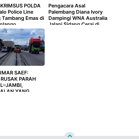
SKRIMSUS POLDA
Pengacara Asal
lo Police Line
Palembang Diana Ivory
 Tambang Emas di
Dampingi WNA Australia
olango
Jalani Sidang Cerai di
Pengadilan Agama
Badung
UMAR SAEF:
 RUSAK PARAH
L–JAMBI,
ALAN YANG
 DIAUDIT TUNTAS!