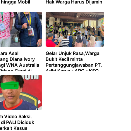
 hingga Mobil
Hak Warga Harus Dijamin
ara Asal
Gelar Unjuk Rasa,Warga
ang Diana Ivory
Bukit Kecil minta
gi WNA Australia
Pertanggungjawaban PT.
Sidang Cerai di
Adhi Karya - APG - KSO
ilan Agama
Atas Dampak Proyek
g
Bank Mandiri
m Video Saksi,
di PALI Diciduk
Terkait Kasus