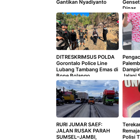
Gantikan Nyadiyanto
Genset
Dinas
DITRESKRIMSUS POLDA
Pengac
Gorontalo Police Line
Palemb
Lubang Tambang Emas di
Dampin
Bone Bolango
Jalani 
Pengad
Badun
RURI JUMAR SAEF:
Tereka
JALAN RUSAK PARAH
Remaja 
SUMSEL–JAMBI,
Polisi 