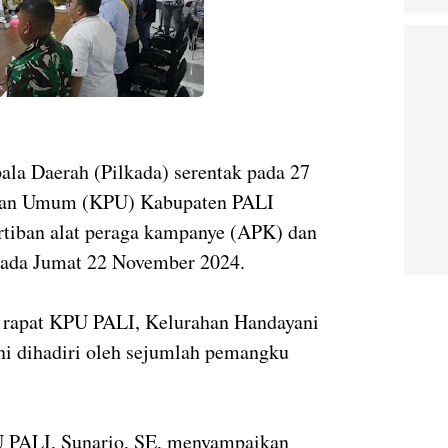
la Daerah (Pilkada) serentak pada 27
han Umum (KPU) Kabupaten PALI
rtiban alat peraga kampanye (APK) dan
Pada Jumat 22 November 2024.
g rapat KPU PALI, Kelurahan Handayani
ni dihadiri oleh sejumlah pemangku
U PALI, Sunario, SE, menyampaikan