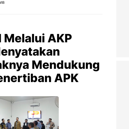
WIB
I Melalui AKP
 Menyatakan
haknya Mendukung
enertiban APK