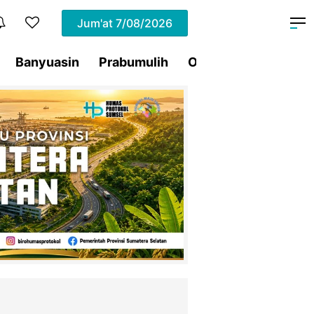
Jum'at
7/08/2026
Banyuasin
Prabumulih
Ogan Ilir
Pagar Al