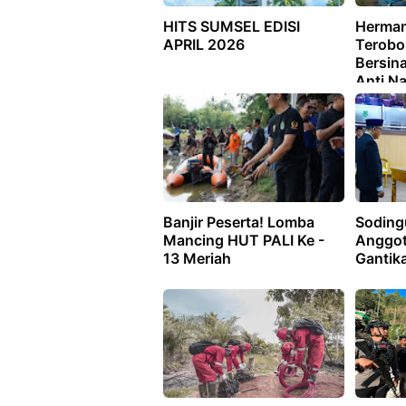
HITS SUMSEL EDISI
Herman
APRIL 2026
Terobo
Bersina
Anti N
Banjir Peserta! Lomba
Sodingu
Mancing HUT PALI Ke -
Anggo
13 Meriah
Gantik