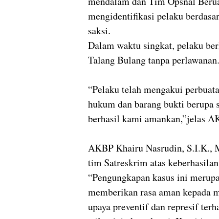
mendalam dan Tim Opsnal Berua
mengidentifikasi pelaku berdasar
saksi.
Dalam waktu singkat, pelaku be
Talang Bulang tanpa perlawanan
“Pelaku telah mengakui perbuata
hukum dan barang bukti berupa s
berhasil kami amankan,”jelas A
AKBP Khairu Nasrudin, S.I.K., M
tim Satreskrim atas keberhasilan 
“Pengungkapan kasus ini merup
memberikan rasa aman kepada m
upaya preventif dan represif terh