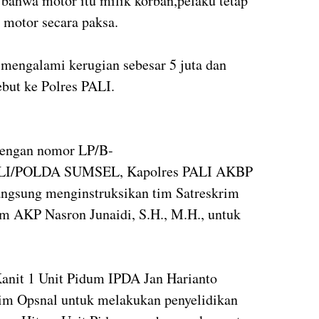
bahwa motor itu milik korban,pelaku tetap
motor secara paksa.
 mengalami kerugian sebesar 5 juta dan
ebut ke Polres PALI.
 dengan nomor LP/B-
LI/POLDA SUMSEL, Kapolres PALI AKBP
langsung menginstruksikan tim Satreskrim
im AKP Nasron Junaidi, S.H., M.H., untuk
anit 1 Unit Pidum IPDA Jan Harianto
tim Opsnal untuk melakukan penyelidikan