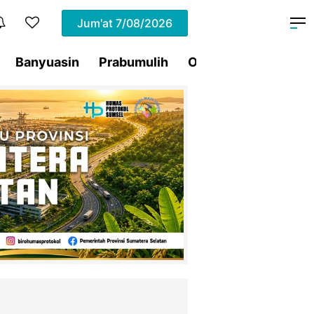
Jum'at
7/08/2026
Banyuasin
Prabumulih
Ogan Ilir
Pagar Al